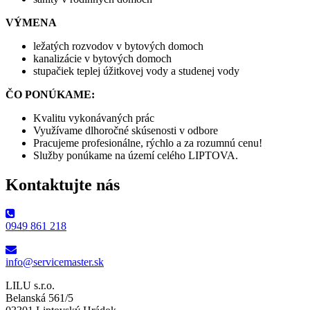
VÝMENA
ležatých rozvodov v bytových domoch
kanalizácie v bytových domoch
stupačiek teplej úžitkovej vody a studenej vody
ČO PONÚKAME:
Kvalitu vykonávaných prác
Využívame dlhoročné skúsenosti v odbore
Pracujeme profesionálne, rýchlo a za rozumnú cenu!
Služby ponúkame na území celého LIPTOVA.
Kontaktujte nás
0949 861 218
info@servicemaster.sk
LILU s.r.o.
Belanská 561/5