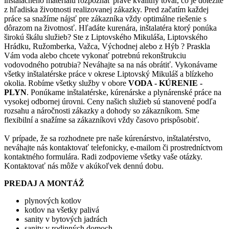
inštalačného materiálu rozpoznať práve kvalitný tovar, čo je dôležité
z hľadiska životnosti realizovanej zákazky. Pred začatím každej
práce sa snažíme nájsť pre zákazníka vždy optimálne riešenie s
dôrazom na životnosť. Hľadáte kurenára, inštalatéra ktorý ponúka
širokú škálu služieb? Ste z Liptovského Mikuláša, Liptovského
Hrádku, Ružomberka, Važca, Východnej alebo z Hýb ? Praskla
Vám voda alebo chcete vykonať potrebnú rekonštrukciu
vodovodného potrubia? Neváhajte sa na nás obrátiť. Vykonávame
všetky inštalatérske práce v okrese Liptovský Mikuláš a blízkeho
okolia. Robíme všetky služby v obore
VODA - KÚRENIE -
PLYN
. Ponúkame inštalatérske, kúrenárske a plynárenské práce na
vysokej odbornej úrovni. Ceny našich služieb sú stanovené podľa
rozsahu a náročnosti zákazky a dohody so zákazníkom. Sme
flexibilní a snažíme sa zákazníkovi vždy časovo prispôsobiť.
V prípade, že sa rozhodnete pre naše kúrenárstvo, inštalatérstvo,
neváhajte nás kontaktovať telefonicky, e-mailom či prostredníctvom
kontaktného formulára. Radi zodpovieme všetky vaše otázky.
Kontaktovať nás môže v akúkoľvek dennú dobu.
PREDAJ A MONTÁŽ
plynových kotlov
kotlov na všetky palivá
sanity v bytových jadrách
sanity v rodinných domoch