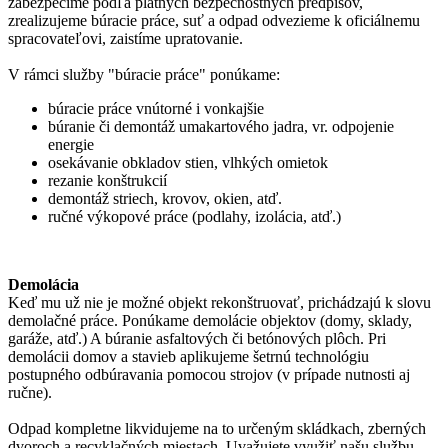
zabezpečíme podľa platných bezpečnostných predpisov,
zrealizujeme búracie práce, suť a odpad odvezieme k oficiálnemu
spracovateľovi, zaistíme upratovanie.
V rámci služby "búracie práce" ponúkame:
búracie práce vnútorné i vonkajšie
búranie či demontáž umakartového jadra, vr. odpojenie
energie
osekávanie obkladov stien, vlhkých omietok
rezanie konštrukcií
demontáž striech, krovov, okien, atď.
ručné výkopové práce (podlahy, izolácia, atď.)
Demolácia
Keď mu už nie je možné objekt rekonštruovať, prichádzajú k slovu
demolačné práce. Ponúkame demolácie objektov (domy, sklady,
garáže, atď.) A búranie asfaltových či betónových plôch. Pri
demolácii domov a stavieb aplikujeme šetrnú technológiu
postupného odbúravania pomocou strojov (v prípade nutnosti aj
ručne).
Odpad kompletne likvidujeme na to určeným skládkach, zberných
dvoroch a recyklačných miestach. Uvažujete využiť našu službu