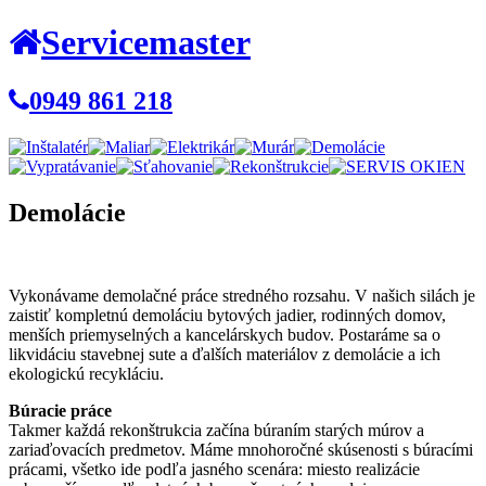
Servicemaster
0949 861 218
Demolácie
Vykonávame demolačné práce stredného rozsahu. V našich silách je
zaistiť kompletnú demoláciu bytových jadier, rodinných domov,
menších priemyselných a kancelárskych budov. Postaráme sa o
likvidáciu stavebnej sute a ďalších materiálov z demolácie a ich
ekologickú recykláciu.
Búracie práce
Takmer každá rekonštrukcia začína búraním starých múrov a
zariaďovacích predmetov. Máme mnohoročné skúsenosti s búracími
prácami, všetko ide podľa jasného scenára: miesto realizácie